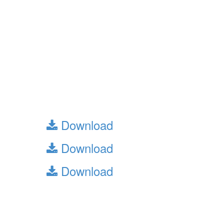
โรงเรียนมุสลิมศึกษา กล่าวเปิดกิจกรรม
Story for dream “แลกฝันปันเรื่องราว” ให้
กับนักเรียนระดับชั้นมัธยมศึกษาตอน
ปลายซึ่งเป็นกิจกรรมแนะแนวสานฝันน้อง
สู่ความสำเร็จ จัดขึ้นโดยรุ่นพี่ศิษย์เก่า
โรงเรียนมุสลิมศึกษา ณ ห้องประชุมซอ
ฮาบะฮฺ อาคารสำนักงานโรงเรียนมุสลิม
ศึกษา
ไฟล์1 :
Download
ไฟล์2 :
Download
ไฟล์3 :
Download