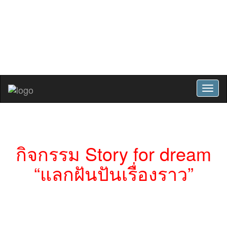
ปรัชญาโรงเรียน : การศึกษาคือการ
พัฒนาคุณภาพชีวิตและสังคม
สมัครเรียน
เข้าสู่ระบบ
Toggl
naviga
กิจกรรม Story for dream
“แลกฝันปันเรื่องราว”
นายกอเดช หลงสมัน ผู้อำนวยการ