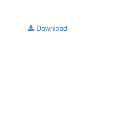
บรรยายพิเศษ เวลา 09.00 -12.00 โดย อ.
อุมมีนูรญีลัน อาบูบักร
ไฟล์1 :
Download
ไฟล์2 : -
ไฟล์3 : -