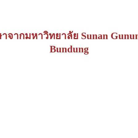
จากมหาวิทยาลัย Sunan Gunung D
Bundung
ายกอเดช หลงสมัน ผู้อำนวยการโรงเรียนมุสลิมศึกษา คณะ
ersity Bundung จากประเทศอินโดนีเซีย เพื่อสังเกตุการ
อยู่เลขที่ 430 หมู่ที่ 2 ตำบลฉลุง อำเภอเมือง จังหวัดสตูล