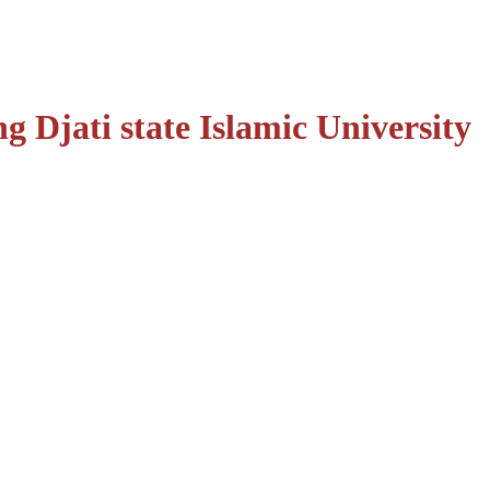
jati state Islamic University
ครูและนักเรียนร่วมต้อนรับคณะอาจารย์และนักศึกษาจาก
สอนและฝึกสอนในรายวิชาภาษาอังกฤษ ด้วยความยินดียิ่ง