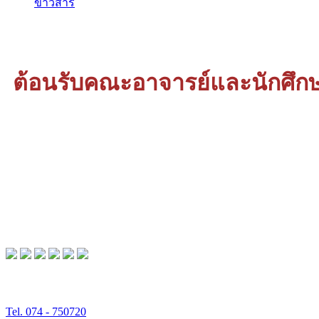
ข่าวสาร
ต้อนรับคณะอาจารย์และนักศึกษา
นายรอเฉด ใบกาเด็ม ผู้จัดการโรงเรียนมุสลิมศึกษา น
มหาวิทยาลัย Sunan Gunung Djati state Islamic Univ
โรงเรียนมุสลิมศึกษา : ศึกษาดี มีคุณธรรม นำภาษา พัฒนาสังคม ตั้ง
Tel. 074 - 750720