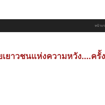
ือการพัฒนาคุณภาพชีวิตและสังคม
หน้าแ
ยเยาวชนแห่งความหวัง....ครั้งท
#ค่ายเยาวชนแห่งความหวัง....ครั้งที่ 4 ค่า
ยาวชนมุสลิม " จงมุ่งมั่นสูการปฏิรูปตนเองแ
นสู่การยอมจำนนต่ออัลลอฮ" จัดโดย..องค์การบ
ุสลิมศึกษา จ. สตูล