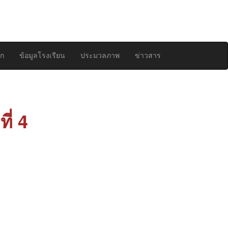
สมัครเรียน
เข้าสู่
ระบบ
รก
ข้อมูลโรงเรียน
ประมวลภาพ
ข่าวสาร
ี่ 4
ยพัฒนาศักยภาพ
ละเรียกร้อง
ริหารกิจการ