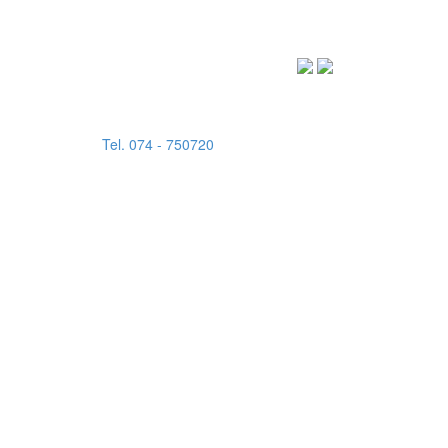
ในครั้งนี้
โรงเรียนมุสลิมศึกษา : ศึกษาดี มีคุณธรรม นำภาษา พัฒนาสัง
Tel. 074 - 750720