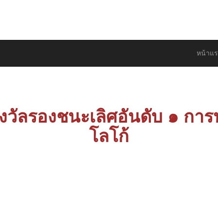
ือการพัฒนาคุณภาพชีวิตและสังคม
หน้าแ
งวัลรองชนะเลิศอันดับ ๑ ก
โลโก้
กับ นายไหรฮาน แดสา นักเรียนชั้นมัธยมศึกษา
เลิศอันดับ ๑ การประกวดการแข่งขันออกแ
หาวิทยาลัยฟาฏอนี #ขออัลลอฮฺทรงตอบแทนค